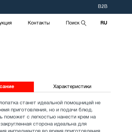
В2В
укция
Контакты
Поиск
RU
исание
Характеристики
лопатка станет идеальной помощницей не
ремя приготовления, но и подачи блюд.
ь поможет с легкостью нанести крем на
 закругленная сторона идеальна для
ия ингредиентов во время приготовления.