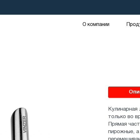
О компании
Прод
Оп
Кулинарная 
только во в
Прямая част
пирожные, а
перемешиван