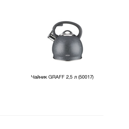
Чайник GRAFF 2,5 л (50017)
Набо
перц