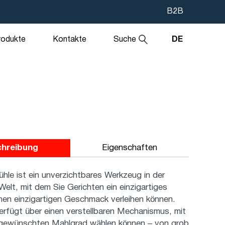
В2В
rodukte
Kontakte
Suche
DE
chreibung
Eigenschaften
le ist ein unverzichtbares Werkzeug in der
 Welt, mit dem Sie Gerichten ein einzigartiges
nen einzigartigen Geschmack verleihen können.
erfügt über einen verstellbaren Mechanismus, mit
gewünschten Mahlgrad wählen können – von grob