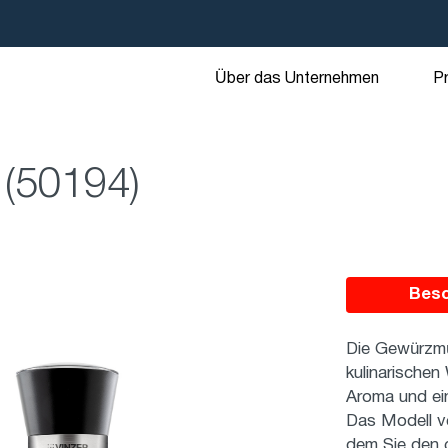
Über das Unternehmen
P
 (50194)
Bes
Die Gewürzmüh
kulinarischen
Aroma und ei
Das Modell v
dem Sie den 