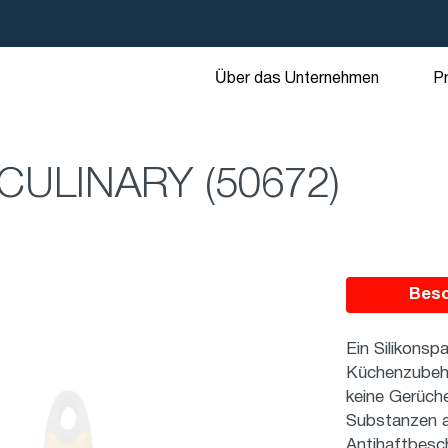
Über das Unternehmen
P
 CULINARY (50672)
Bes
Ein Silikonsp
Küchenzubehö
keine Gerüche
Substanzen a
Antihaftbesc