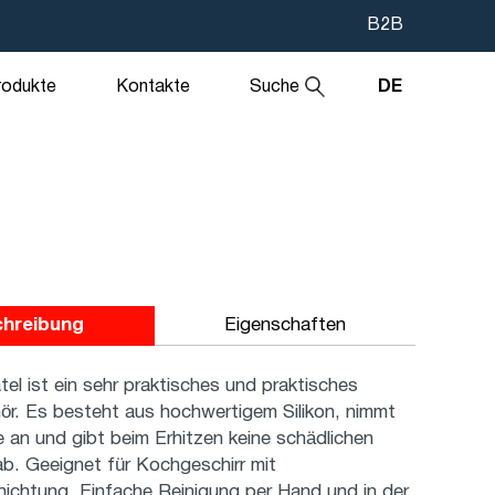
В2В
rodukte
Kontakte
Suche
DE
chreibung
Eigenschaften
atel ist ein sehr praktisches und praktisches
r. Es besteht aus hochwertigem Silikon, nimmt
 an und gibt beim Erhitzen keine schädlichen
b. Geeignet für Kochgeschirr mit
hichtung. Einfache Reinigung per Hand und in der